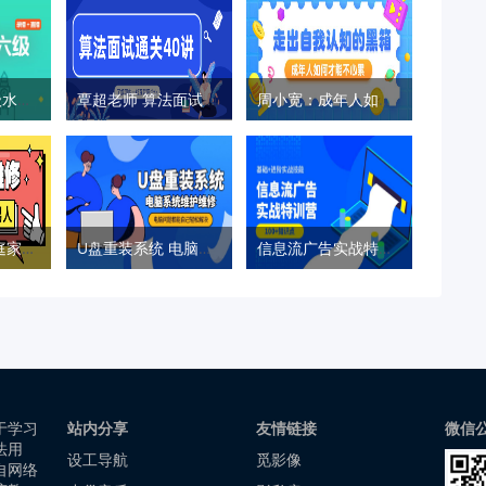
零基础直达六级水平英语学习
覃超老师 算法面试通关40讲
周小宽：成年人如何才能不心累
好男人必学 家庭家具小维修
U盘重装系统 电脑系统维护
信息流广告实战特训营第37期
于学习
站内分享
友情链接
微信
法用
设工导航
觅影像
自网络