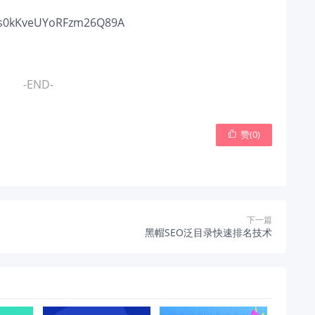
VCs0kKveUYoRFzm26Q89A
-END-
赞(
0
)

下一篇
黑帽SEO泛目录快速排名技术