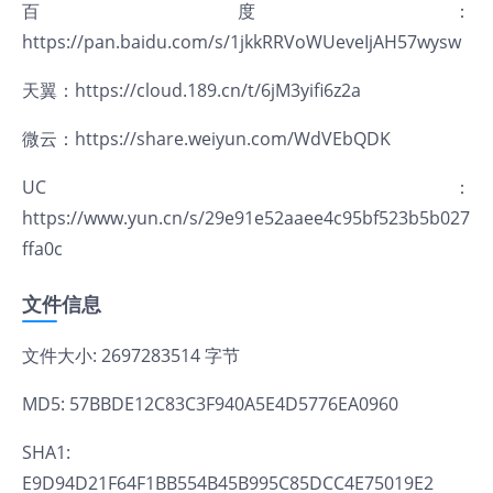
百度：
https://pan.baidu.com/s/1jkkRRVoWUeveIjAH57wysw
天翼：
https://cloud.189.cn/t/6jM3yifi6z2a
微云：
https://share.weiyun.com/WdVEbQDK
UC：
https://www.yun.cn/s/29e91e52aaee4c95bf523b5b027
ffa0c
文件信息
文件大小: 2697283514 字节
MD5: 57BBDE12C83C3F940A5E4D5776EA0960
SHA1:
E9D94D21F64F1BB554B45B995C85DCC4E75019E2