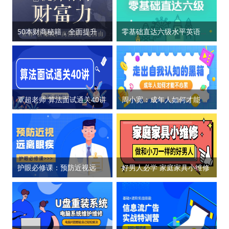
50本财商秘籍，全面提升你的财富力
零基础直达六级水平英语学习
覃超老师 算法面试通关40讲
周小宽：成年人如何才能不心累
护眼必修课：预防近视远离眼疾
好男人必学 家庭家具小维修