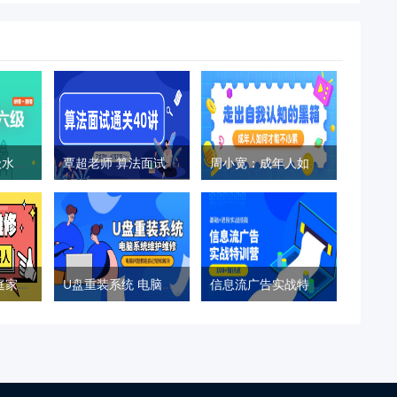
零基础直达六级水平英语学习
覃超老师 算法面试通关40讲
周小宽：成年人如何才能不心累
好男人必学 家庭家具小维修
U盘重装系统 电脑系统维护
信息流广告实战特训营第37期