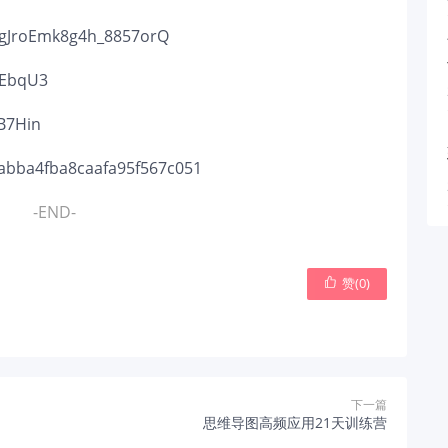
dgJroEmk8g4h_8857orQ
imEbqU3
OB7Hin
cabba4fba8caafa95f567c051
-END-
赞(
0
)

下一篇
思维导图高频应用21天训练营