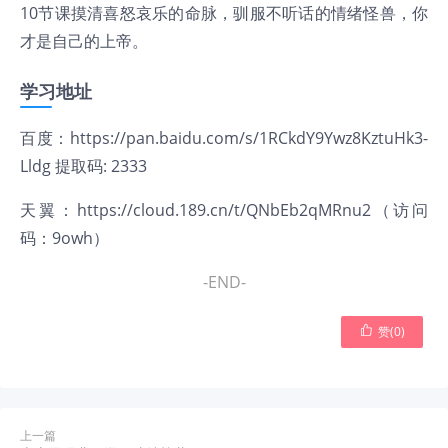
10节课摸清喜怒哀乐的命脉，驯服不听话的情绪怪兽，你
才是自己的上帝。
学习地址
百度：
https://pan.baidu.com/s/1RCkdY9Ywz8KztuHk3-
Lldg
提取码: 2333
天翼：
https://cloud.189.cn/t/QNbEb2qMRnu2
（访问
码：9owh）
-END-

赞(
0
)
上一篇