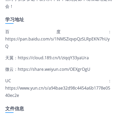
会！
学习地址
百度：
https://pan.baidu.com/s/1NMSZiqvpQzSLRpEKN7hUy
Q
天翼：
https://cloud.189.cn/t/ziqqY33yaUra
微云：
https://share.weiyun.com/OEXgrOgU
UC：
https://www.yun.cn/s/a94bae32d98c4454a6b1778e05
40ec2e
文件信息