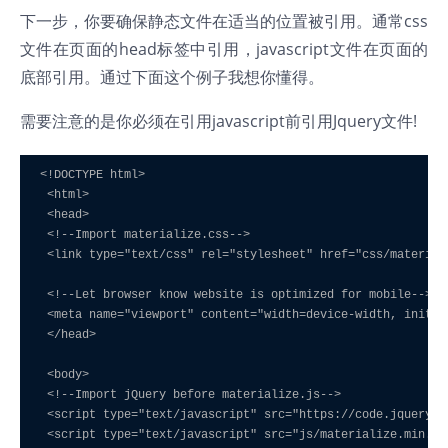
下一步，你要确保静态文件在适当的位置被引用。通常css
文件在页面的head标签中引用，javascript文件在页面的
底部引用。通过下面这个例子我想你懂得。
需要注意的是你必须在引用javascript前引用Jquery文件!
<!DOCTYPE html>

 <html>

 <head>

 <!--Import materialize.css-->

 <link type="text/css" rel="stylesheet" href="css/material
 <!--Let browser know website is optimized for mobile-->

 <meta name="viewport" content="width=device-width, initia
 </head>

 <body>

 <!--Import jQuery before materialize.js-->

 <script type="text/javascript" src="https://code.jquery.c
 <script type="text/javascript" src="js/materialize.min.js"