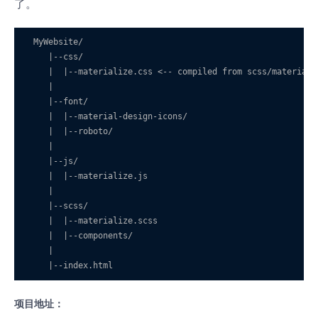
了。
 MyWebsite/

    |--css/

    |  |--materialize.css <-- compiled from scss/materializ
    |

    |--font/

    |  |--material-design-icons/

    |  |--roboto/

    |

    |--js/

    |  |--materialize.js

    |

    |--scss/

    |  |--materialize.scss

    |  |--components/

    |

    |--index.html
项目地址：