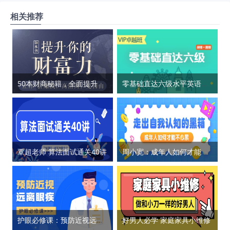
相关推荐
50本财商秘籍，全面提升你的财富力
零基础直达六级水平英语学习
覃超老师 算法面试通关40讲
周小宽：成年人如何才能不心累
护眼必修课：预防近视远离眼疾
好男人必学 家庭家具小维修