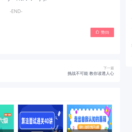
-END-
赞(
0
)

下一篇
挑战不可能 教你读透人心