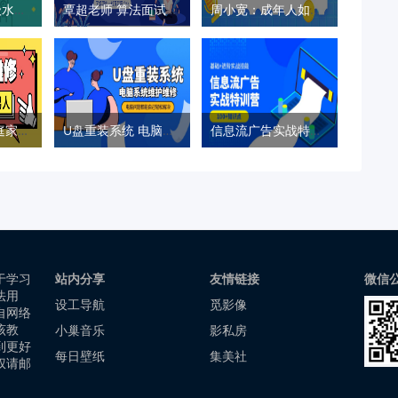
零基础直达六级水平英语学习
覃超老师 算法面试通关40讲
周小宽：成年人如何才能不心累
好男人必学 家庭家具小维修
U盘重装系统 电脑系统维护
信息流广告实战特训营第37期
于学习
站内分享
友情链接
微信
法用
设工导航
觅影像
自网络
该教
小巢音乐
影私房
到更好
每日壁纸
集美社
权请邮