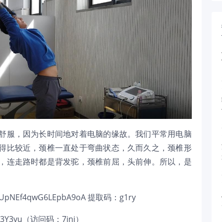
舒服，因为长时间地对着电脑的缘故。我们平常用电脑
得比较近，颈椎一直处于弯曲状态，久而久之，颈椎形
，连走路时都是背发驼，颈椎前屈，头前伸。所以，是
jIxUpNEf4qwG6LEpbA9oA
提取码：g1ry
N3Y3yu
（访问码：7jnj）