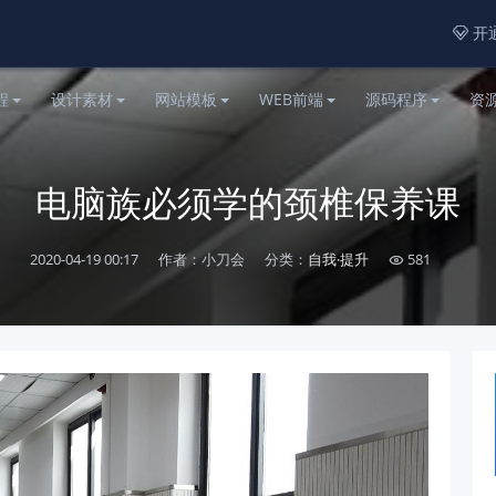
开通

程
设计素材
网站模板
WEB前端
源码程序
资
电脑族必须学的颈椎保养课
2020-04-19 00:17
作者：小刀会
分类：
自我·提升
581
