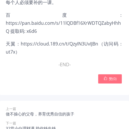
每个人必须要补的一课。
百度：
https://pan.baidu.com/s/11lQDBf16XrWDTQZabyHhh
Q
提取码: x6d6
天翼：
https://cloud.189.cn/t/QzyIN3UvIJBn
（访问码：
ut7x）
-END-

赞(
0
)
上一篇
做不操心的父母，养育优秀自信的孩子
下一篇
32堂小白理财课 助你钱生钱