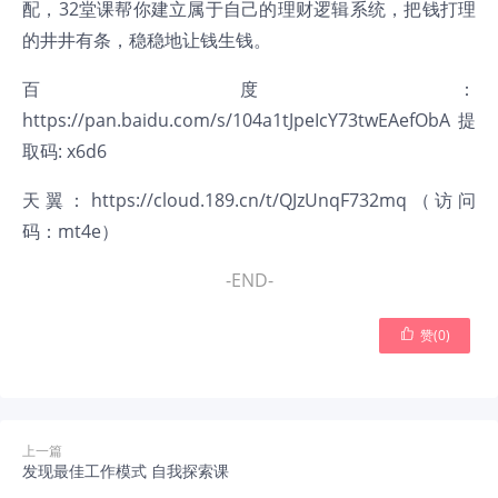
配，32堂课帮你建立属于自己的理财逻辑系统，把钱打理
的井井有条，稳稳地让钱生钱。
百度：
https://pan.baidu.com/s/104a1tJpeIcY73twEAefObA
提
取码: x6d6
天翼：
https://cloud.189.cn/t/QJzUnqF732mq
（访问
码：mt4e）
-END-

赞(
0
)
上一篇
发现最佳工作模式 自我探索课