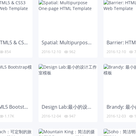
Gumba: HTML5 & CSS3 Single Page Web Template
Spatial: Multipurpose One-page HTML Template
854
2016-12-10
962
2016-12-10
7



Clean: HTML5 Bootstrap模板
Design Lab:最小的设计工作室模板
1.17K
2016-12-04
947
2016-12-03
1


