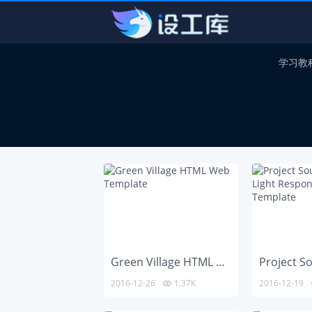
学习教
Green Village HTML Web Template
2016-12-26
1.37K
2016-12-19
