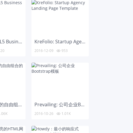
Barrier: HTML5 Business Web Template
KreFolio: Startup Agency Landing Page Template
20
2016-12-09
953

Brandy: 最小的自由组合的模板
Prevailing: 公司企业Bootstrap模板
.06K
2016-10-26
1.01K
