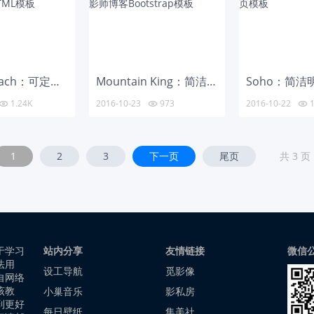
Life’s a Beach：可定制的旅游自助主题HTML模板
Mountain King：简洁的摄影师博客Bootstrap模板
1.24K
2016-10-23
973
2016-10-22
1



1
2
3
下一页
尾页
共 3 页
于学习
站内分享
友情链接
微信
法用
设工导航
觅影像
自网络
该教
小巢音乐
影私房
到更好
每日壁纸
集美社