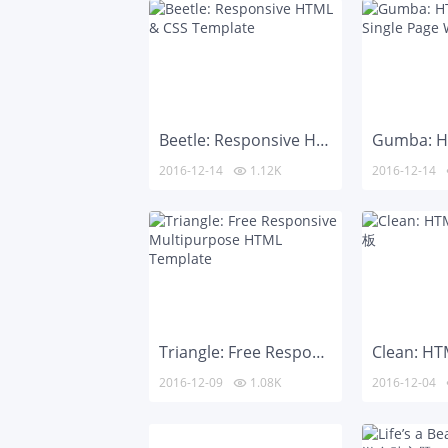
Beetle: Responsive HTML & CSS Template
2016-12-14
1.12K
2016-12-14

Triangle: Free Responsive Multipurpose HTML Template
2016-12-09
1.08K
2016-12-04
