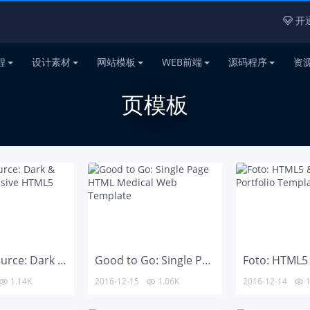
开通

程
设计素材
网站模板
WEB前端
源码程序
资
页模板
Project Source: Dark & Light Responsive HTML5 Template
Good to Go: Single Page HTML Medical Web Template
1.14K
2016-12-15
1.06K
2016-12-14
1


