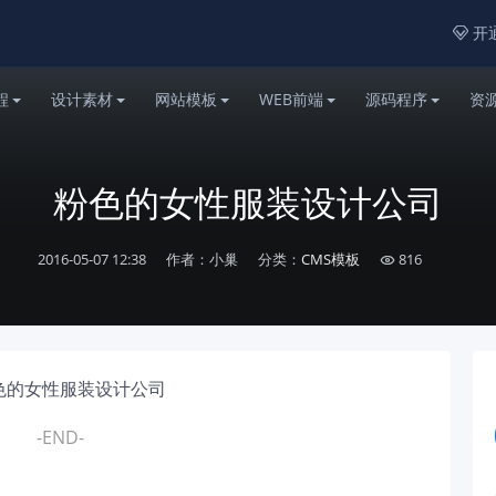
开通

程
设计素材
网站模板
WEB前端
源码程序
资
粉色的女性服装设计公司
2016-05-07 12:38
作者：小巢
分类：
CMS模板
816

-END-