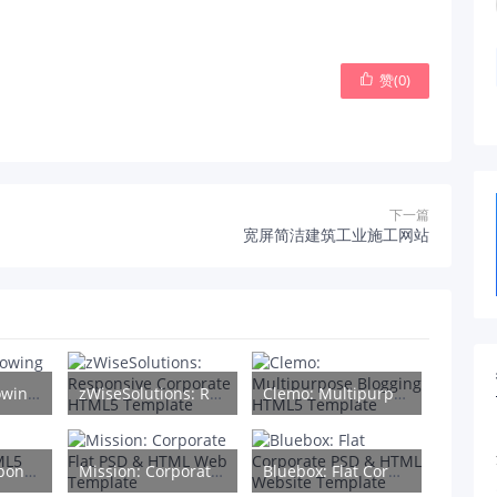
赞(
0
)

下一篇
宽屏简洁建筑工业施工网站
Tessellate: Glowing Minimal HTML5 Template
zWiseSolutions: Responsive Corporate HTML5 Template
Clemo: Multipurpose Blogging HTML5 Template
zGenesis: Responsive HTML5 Template
Mission: Corporate Flat PSD & HTML Web Template
Bluebox: Flat Corporate PSD & HTML Website Template