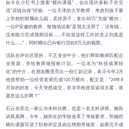
如今在小红书上搜索“横向课题”，会出现许多帖子在交
流“花钱自保”经验。一位天津的大学教师，考虑到孩子要
上学校的附属幼儿园，卖掉房子，拿出40万“充值”横向；
一位IP安徽的教师，惭愧地说着“是我太没用了，没有钱，
没有能力完成预期目标……不知道这样工作的意义到底是
什么……”，同时晒出已向银行贷款8万元的截图。
活跃在评论区里的，不乏专业中介，他们帮助教师匹配企
业资源，并给教师做报账计划。一位名为“科技成果转
化”的中介，在朋友圈里亮出一份汇款记录，表示今年2月
他曾帮助一位经管老师完成100万横向，配文是：“24年8
月加的好友，今天突然成交，若非学校政策逼得太紧，谁
愿意这么折腾？”
石云在苏北一家公办本科任教，也是一名文科讲师。她告
诉凤凰网，今年，她所在的学校改革了考核要求，明确把
横向课题写进了职称评定及岗位聘期考核里，如果完不成