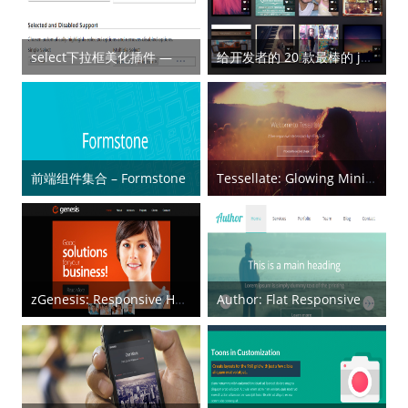
select下拉框美化插件 — Chosen
给开发者的 20 款最棒的 jQuery Bootstrap 插件
前端组件集合 – Formstone
Tessellate: Glowing Minimal HTML5 Template
zGenesis: Responsive HTML5 Template
Author: Flat Responsive CSS & HTML Web Template