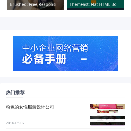
Brushed: Free Responsive One-page HTML & CSS Template
ThemFast: Flat HTML Bootstrap Template
热门推荐
粉色的女性服装设计公司
2016-05-07