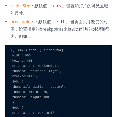
visibleSize
：默认值：
。设置幻灯片的可见区域
auto
的尺寸。
breakpoints
：默认值：
。当页面尺寸改变的时
null
候，设置指定的breakpoints来修改幻灯片的外观和行
为。例如：
$( '#my-slider' ).sliderPro({

 width: 960, 

 height: 400,

 orientation: 'horizontal',

 thumbnailPosition: 'right',

 breakpoints: {

 800: {

 thumbnailsPosition: 'bottom',

 thumbnailWidth: 270,

 thumbnailHeight: 100

 },

 500: {

 orientation: 'vertical',
