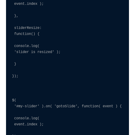
 event.index );

 },

 sliderResize:

 function() {

 console.log(

 'slider is resized' );

 }

});

$(

 '#my-slider' ).on( 'gotoSlide', function( event ) {

 console.log(

 event.index );
