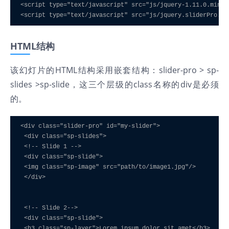
<script type="text/javascript" src="js/jquery-1.11.0.min.js
HTML结构
该幻灯片的HTML结构采用嵌套结构：slider-pro > sp-
slides >sp-slide，这三个层级的class名称的div是必须
的。
<div class="slider-pro" id="my-slider">

 <div class="sp-slides">

 <!-- Slide 1 -->

 <div class="sp-slide">

 <img class="sp-image" src="path/to/image1.jpg"/>

 </div>

 <!-- Slide 2-->

 <div class="sp-slide">

 <h3 class="sp-layer">Lorem ipsum dolor sit amet</h3>
