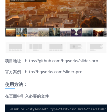
项目地址：
https://github.com/bqworks/slider-pro
官方案例：
http://bqworks.com/slider-pro
使用方法：
在页面中引入必要的文件：
<link rel="stylesheet" type="text/css" href="css/slider-pr