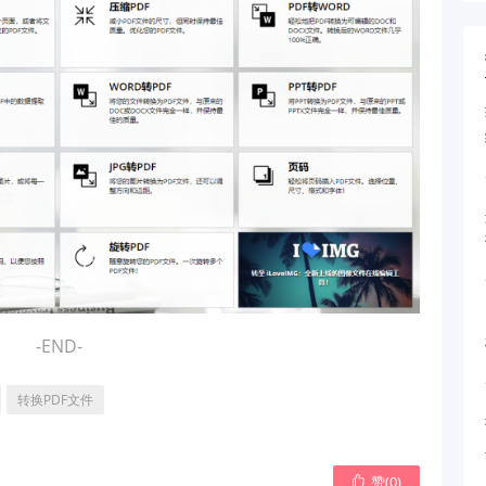
-END-
转换PDF文件
赞(
0
)
