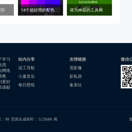
在线纸张图案打印工具 — Gridzzly
14个超好用的配色网站
堪为神器的工具网站 — Nice Tool
于学习
站内分享
友情链接
微信
法用
设工导航
觅影像
自网络
该教
小巢音乐
影私房
到更好
每日壁纸
集美社
权请邮
98 页面生成耗时： 0.25688 闽