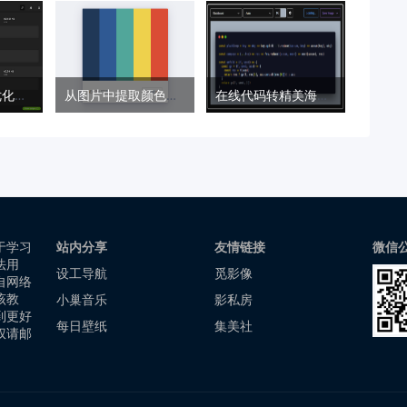
在线图片最佳优化工具 – Assetizr
从图片中提取颜色工具 – ColorKitty
在线代码转精美海报工具 — Carbon
于学习
站内分享
友情链接
微信
法用
设工导航
觅影像
自网络
该教
小巢音乐
影私房
到更好
每日壁纸
集美社
权请邮