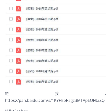
链接:
https://pan.baidu.com/s/1KYFIzbRagzBMTApEOF93ZQ