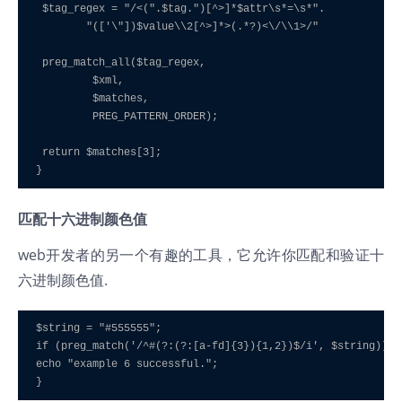
 $tag_regex = "/<(".$tag.")[^>]*$attr\s*=\s*". 

        "(['\"])$value\\2[^>]*>(.*?)<\/\\1>/" 

 preg_match_all($tag_regex, 

         $xml, 

         $matches, 

         PREG_PATTERN_ORDER); 

 return $matches[3]; 

}
匹配十六进制颜色值
web开发者的另一个有趣的工具，它允许你匹配和验证十
六进制颜色值.
$string = "#555555"; 

if (preg_match('/^#(?:(?:[a-fd]{3}){1,2})$/i', $string)) { 
echo "example 6 successful."; 

}