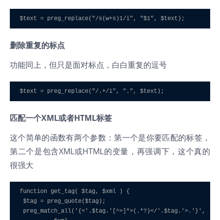
$text = preg_replace("/s(w+s)1/i", "$1", $text);
删除重复的标点
功能同上，但只是面对标点，白白重复的逗号
$text = preg_replace("/.+/i", ".", $text);
匹配一个XML或者HTML标签
这个简单的函数有两个参数：第一个是你要匹配的标签，
第二个是包含XML或HTML的变量，再强调下，这个真的
很强大
function get_tag( $tag, $xml ) { 

 $tag = preg_quote($tag); 

 preg_match_all('{<'.$tag.'[^>]*>(.*?)</'.$tag.'>.'}', 
