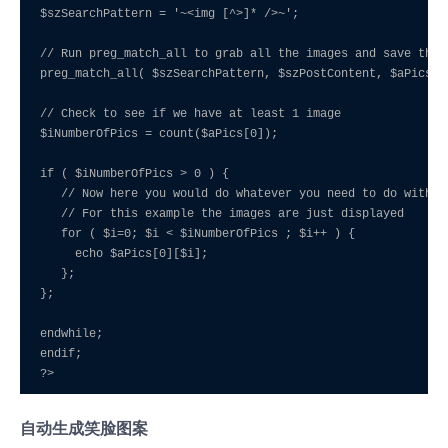
$szSearchPattern = '~<img [^>]* />~'; 

// Run preg_match_all to grab all the images and save the r
preg_match_all( $szSearchPattern, $szPostContent, $aPics );
// Check to see if we have at least 1 image 

$iNumberOfPics = count($aPics[0]); 

if ( $iNumberOfPics > 0 ) { 

   // Now here you would do whatever you need to do with th
   // For this example the images are just displayed 

   for ( $i=0; $i < $iNumberOfPics ; $i++ ) { 

     echo $aPics[0][$i]; 

   }; 

}; 

endwhile; 

endif; 

?>
自动生成笑脸图案