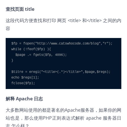
查找页面 title
这段代码方便查找和打印 网页 <title> 和</title> 之间的内
容
$fp = fopen("http://www.catswhocode.com/blog","r"); 

while (!feof($fp) ){ 

  $page .= fgets($fp, 4096); 

} 

$titre = eregi("<title>(.*)</title>",$page,$regs); 

echo $regs[1]; 

fclose($fp);
解释 Apache 日志
大多数网站使用的都是著名的Apache服务器，如果你的网
站也是，那么使用PHP正则表达式解析 apache 服务器日
志 怎么样？