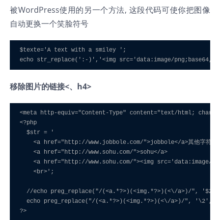
被WordPress使用的另一个方法, 这段代码可使你把图像
自动更换一个笑脸符号
$texte='A text with a smiley '; 

echo str_replace(':-)','<img src='data:image/png;base64,iV
移除图片的链接<、h4>
<meta http-equiv="Content-Type" content="text/html; charset
<?php 

  $str = ' 

    <a href="http://www.jobbole.com/">jobbole</a>其他字符 

    <a href="http://www.sohu.com/">sohu</a> 

    <a href="http://www.sohu.com/"><img src='data:image/pn
    <br>'; 

  //echo preg_replace("/(<a.*?>)(<img.*?>)(<\/a>)/", '$2', 
  echo preg_replace("/(<a.*?>)(<img.*?>)(<\/a>)/", '\2', $s
?>