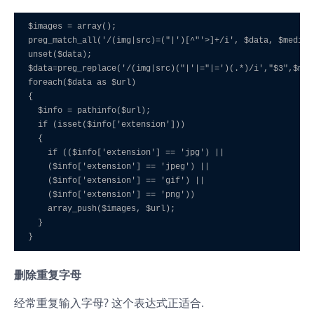
$images = array(); 

preg_match_all('/(img|src)=("|')[^"'>]+/i', $data, $media);
unset($data); 

$data=preg_replace('/(img|src)("|'|="|=')(.*)/i',"$3",$medi
foreach($data as $url) 

{ 

  $info = pathinfo($url); 

  if (isset($info['extension'])) 

  { 

    if (($info['extension'] == 'jpg') || 

    ($info['extension'] == 'jpeg') || 

    ($info['extension'] == 'gif') || 

    ($info['extension'] == 'png')) 

    array_push($images, $url); 

  } 

}
删除重复字母
经常重复输入字母? 这个表达式正适合.