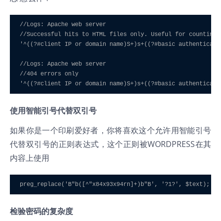
//Logs: Apache web server 

//Successful hits to HTML files only. Useful for counting 
'^((?#client IP or domain name)S+)s+((?#basic authenticati
//Logs: Apache web server 

//404 errors only 

'^((?#client IP or domain name)S+)s+((?#basic authenticati
使用智能引号代替双引号
如果你是一个印刷爱好者，你将喜欢这个允许用智能引号
代替双引号的正则表达式，这个正则被WORDPRESS在其
内容上使用
preg_replace('B"b([^"x84x93x94rn]+)b"B', '?1?', $text);
检验密码的复杂度