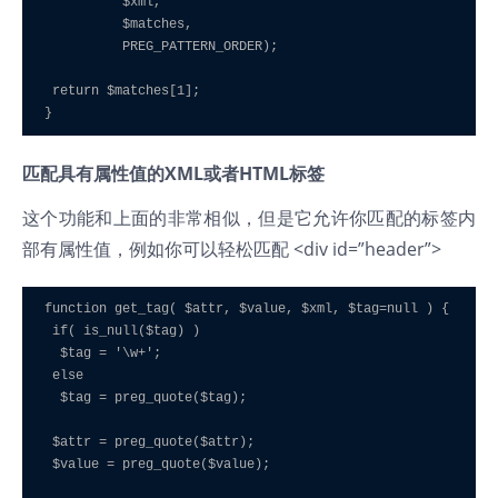
          $xml, 

          $matches, 

          PREG_PATTERN_ORDER); 

 return $matches[1]; 

}
匹配具有属性值的XML或者HTML标签
这个功能和上面的非常相似，但是它允许你匹配的标签内
部有属性值，例如你可以轻松匹配 <div id=”header”>
function get_tag( $attr, $value, $xml, $tag=null ) { 

 if( is_null($tag) ) 

  $tag = '\w+'; 

 else 

  $tag = preg_quote($tag); 

 $attr = preg_quote($attr); 

 $value = preg_quote($value); 
