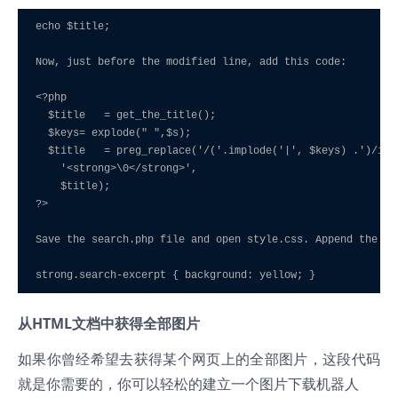
echo $title; 

Now, just before the modified line, add this code: 

<?php 

  $title   = get_the_title(); 

  $keys= explode(" ",$s); 

  $title   = preg_replace('/('.implode('|', $keys) .')/iu',
    '<strong>\0</strong>', 

    $title); 

?> 

Save the search.php file and open style.css. Append the fol
strong.search-excerpt { background: yellow; }
从HTML文档中获得全部图片
如果你曾经希望去获得某个网页上的全部图片，这段代码
就是你需要的，你可以轻松的建立一个图片下载机器人