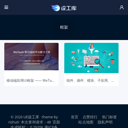


框架
移动端应用UI框架 —— WeTouch
组件、插件、模块、子应用、库、框架等概念辨析
© 2026
UE设工库
theme by
首页
点赞排行
热门标签
rizhuti
本次查询请求：48 页面
站点地图
隐私声明
生成耗时： 0.29208 闽ICP备