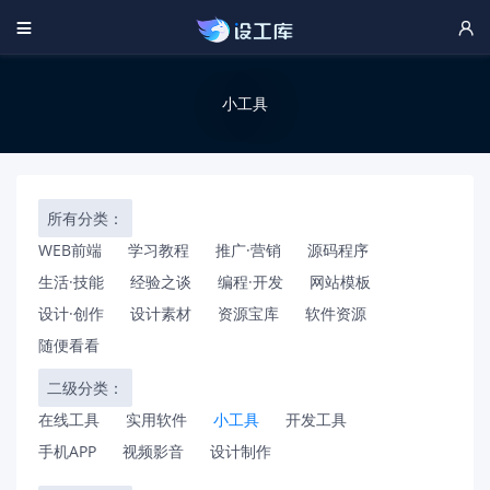


小工具
所有分类：
WEB前端
学习教程
推广·营销
源码程序
生活·技能
经验之谈
编程·开发
网站模板
设计·创作
设计素材
资源宝库
软件资源
随便看看
二级分类：
在线工具
实用软件
小工具
开发工具
手机APP
视频影音
设计制作