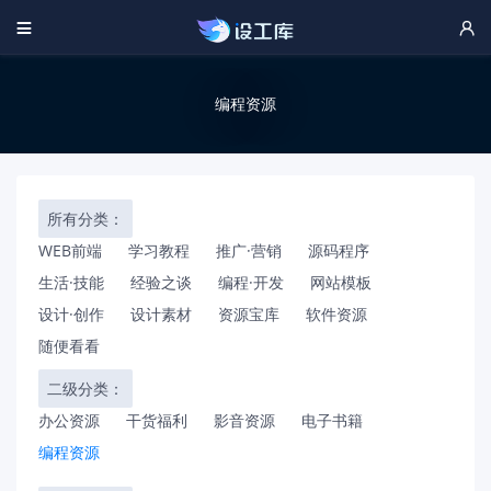


编程资源
所有分类：
WEB前端
学习教程
推广·营销
源码程序
生活·技能
经验之谈
编程·开发
网站模板
设计·创作
设计素材
资源宝库
软件资源
随便看看
二级分类：
办公资源
干货福利
影音资源
电子书籍
编程资源