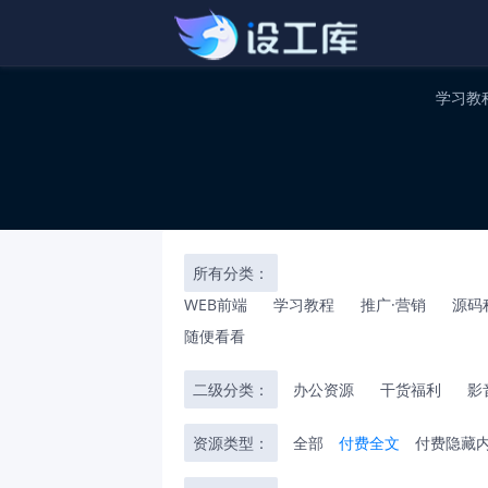
学习教
所有分类：
WEB前端
学习教程
推广·营销
源码
随便看看
二级分类：
办公资源
干货福利
影
资源类型：
全部
付费全文
付费隐藏