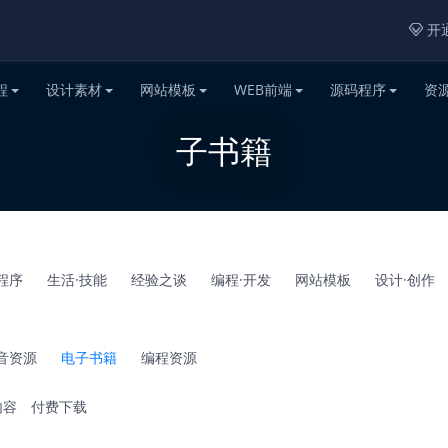
开通

程
设计素材
网站模板
WEB前端
源码程序
资
子书籍
程序
生活·技能
经验之谈
编程·开发
网站模板
设计·创作
音资源
电子书籍
编程资源
内容
付费下载