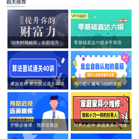
相关推荐
50本财商秘籍，全面提升你的财富力
零基础直达六级水平英语学习
覃超老师 算法面试通关40讲
周小宽：成年人如何才能不心累
护眼必修课：预防近视远离眼疾
好男人必学 家庭家具小维修