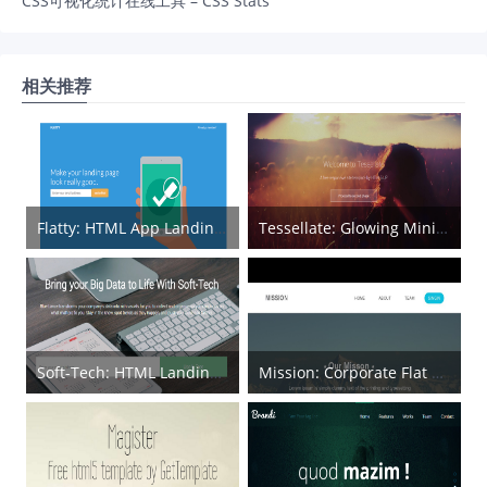
CSS可视化统计在线工具 – CSS Stats
相关推荐
Flatty: HTML App Landing Page
Tessellate: Glowing Minimal HTML5 Template
Soft-Tech: HTML Landing Page Template
Mission: Corporate Flat PSD & HTML Web Template