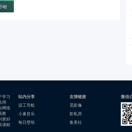
9小时搞定微信小程序开发 —— 高磊
于学习
站内分享
友情链接
微信
法用
设工导航
觅影像
自网络
该教
小巢音乐
影私房
到更好
每日壁纸
集美社
权请邮