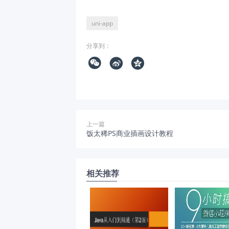
uni-app
分享到：



上一篇
饭太稀PS商业插画设计教程
相关推荐