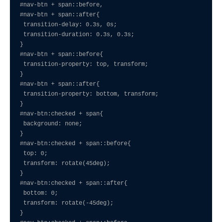
#nav-btn + span::before,

#nav-btn + span::after{

 transition-delay: 0.3s, 0s;

 transition-duration: 0.3s, 0.3s;

}

#nav-btn + span::before{

 transition-property: top, transform;

}

#nav-btn + span::after{

 transition-property: bottom, transform;

}

#nav-btn:checked + span{

 background: none;

}

#nav-btn:checked + span::before{

 top: 0;

 transform: rotate(45deg);

}

#nav-btn:checked + span::after{

 bottom: 0;

 transform: rotate(-45deg);

}
