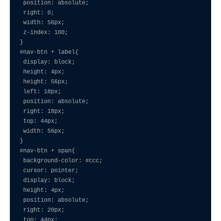
 position: absolute;

 right: 0;

 width: 56px;

 z-index: 100;

}

#nav-btn + label{

 display: block;

 height: 4px;

 height: 56px;

 left: 18px;

 position: absolute;

 right: 18px;

 top: 44px;

 width: 56px;

}

#nav-btn + span{

 background-color: #ccc;

 cursor: pointer;

 display: block;

 height: 4px;

 position: absolute;

 right: 20px;

 top: 44px;
