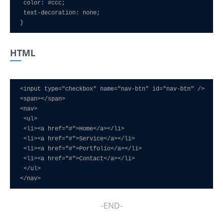
 color: #ccc;

 text-decoration: none;

}
HTML
<input type="checkbox" name="nav-btn" id="nav-btn" />

<span></span>

<nav>

 <ul>

 <li><a href="#">Home</a></li>

 <li><a href="#">Service</a></li>

 <li><a href="#">Portfolio</a></li>

 <li><a href="#">Contact</a></li>

 </ul>

-END-