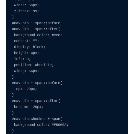
 width: 56px;

 z-index: 99;

}

#nav-btn + span::before,

#nav-btn + span::after{

 background-color: #ccc;

 content: "";

 display: block;

 height: 4px;

 left: 0;

 position: absolute;

 width: 56px;

}

#nav-btn + span::before{

 top: -20px;

}

#nav-btn + span::after{

 bottom: -20px;

}

#nav-btn:checked + span{

 background-color: #F5060A;

}
