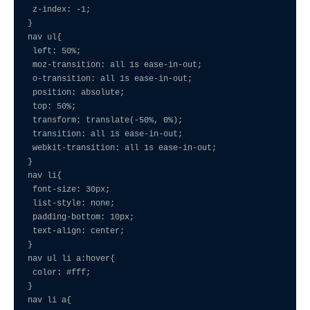
 z-index: -1;

}

nav ul{

 left: 50%;

 moz-transition: all 1s ease-in-out;

 o-transition: all 1s ease-in-out;

 position: absolute;

 top: 50%;

 transform: translate(-50%, 0%);

 transition: all 1s ease-in-out;

 webkit-transition: all 1s ease-in-out;

}

nav li{

 font-size: 30px;

 list-style: none;

 padding-bottom: 10px;

 text-align: center;

}

nav ul li a:hover{

 color: #fff;

}

nav li a{
