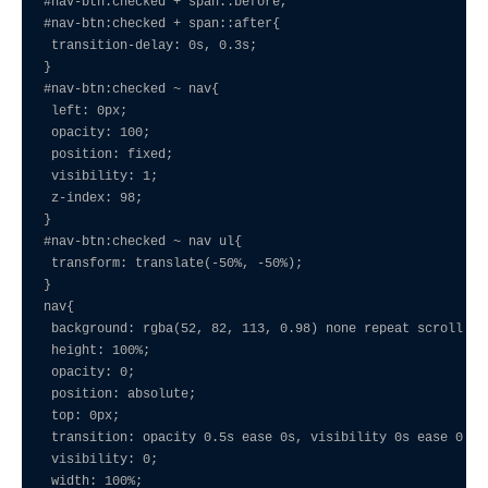
#nav-btn:checked + span::before,

#nav-btn:checked + span::after{

 transition-delay: 0s, 0.3s;

}

#nav-btn:checked ~ nav{

 left: 0px;

 opacity: 100;

 position: fixed;

 visibility: 1;

 z-index: 98;

}

#nav-btn:checked ~ nav ul{

 transform: translate(-50%, -50%);

}

nav{

 background: rgba(52, 82, 113, 0.98) none repeat scroll 0% 
 height: 100%;

 opacity: 0;

 position: absolute;

 top: 0px;

 transition: opacity 0.5s ease 0s, visibility 0s ease 0.5s;
 visibility: 0;

 width: 100%;
