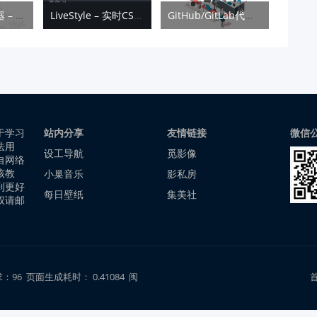
Brackets 编辑器 – Web 设计与开发必备工具
LiveStyle – 实时CSS调试工具
GitHub/GitLab代码结构浏览插件-Octotree
于学习
站内分享
友情链接
微信
法用
设工导航
觅影像
自网络
该教
小巢音乐
影私房
到更好
每日壁纸
集美社
权请邮
96 页面生成耗时： 0.41084 闽