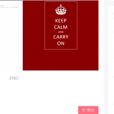
-END-
赞(
0
)
