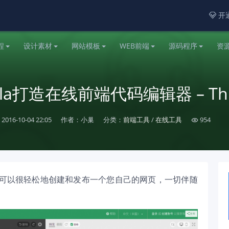
开通

程
设计素材
网站模板
WEB前端
源码程序
资
illa打造在线前端代码编辑器 – Thi
2016-10-04 22:05
作者：小巢
分类：
前端工具
/
在线工具
954

，用它可以很轻松地创建和发布一个您自己的网页，一切伴随