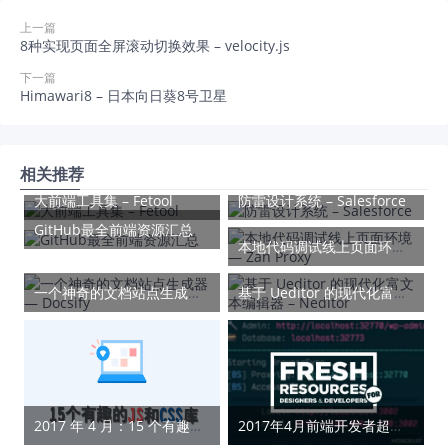
上一篇
8种实现页面全屏滚动切换效果 – velocity.js
下一篇
Himawari8 – 日本向日葵8号卫星
相关推荐
大前端工具集 – Fetool
防雷设计系统 – Salesforce
GitHub最全前端资源汇总
本地代码调试线上页面环境 — Zan Proxy
一个神奇的文档站点生成器 — Docsify
基于 Ueditor 的现代化富文本编辑器 – Neditor
2017 年 4 月：15 个有趣的 JS 和 CSS 库
2017年4月前端开发者超实用干货大合集