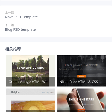
上一篇
Nava PSD Template
下一篇
Blog PSD template
相关推荐
Green Village HTML Web Template
Nina: Free HTML & CSS Minimal Template