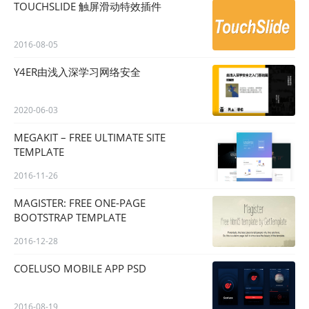
TOUCHSLIDE 触屏滑动特效插件
2016-08-05
Y4ER由浅入深学习网络安全
2020-06-03
MEGAKIT – FREE ULTIMATE SITE
TEMPLATE
2016-11-26
MAGISTER: FREE ONE-PAGE
BOOTSTRAP TEMPLATE
2016-12-28
COELUSO MOBILE APP PSD
2016-08-19