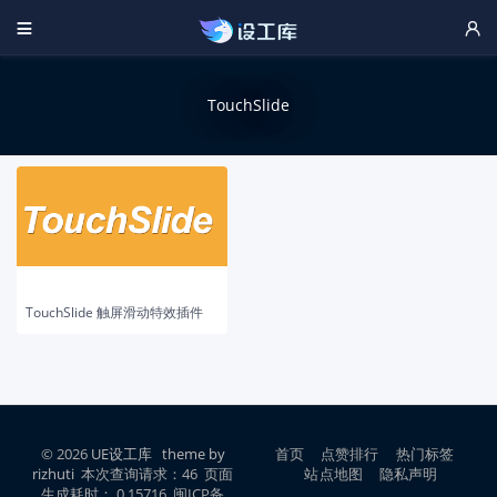


TouchSlide
TouchSlide 触屏滑动特效插件
© 2026
UE设工库
theme by
首页
点赞排行
热门标签
rizhuti
本次查询请求：46 页面
站点地图
隐私声明
生成耗时： 0.15716 闽ICP备