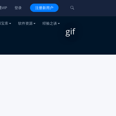
VIP
登录
注册新用户

源宝库
软件资源
经验之谈
gif