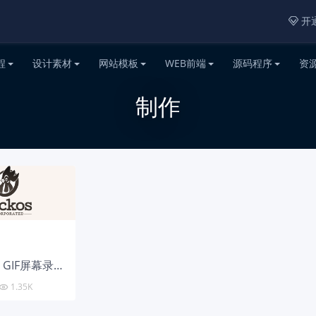
开通

程
设计素材
网站模板
WEB前端
源码程序
资
制作
灵活好用，GIF屏幕录制工具 – LICEcap
1.35K
