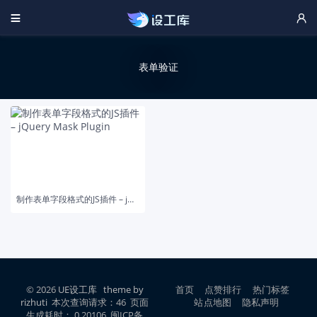


表单验证
制作表单字段格式的JS插件 – jQuery Mask Plugin
© 2026
UE设工库
theme by
首页
点赞排行
热门标签
rizhuti
本次查询请求：46 页面
站点地图
隐私声明
生成耗时： 0.20106 闽ICP备