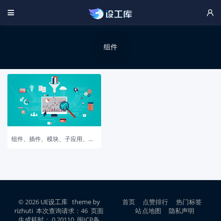


组件
组件、插件、模块、子应用、库、框架等概念辨析
© 2026
UE设工库
theme by
首页
点赞排行
热门标签
rizhuti
本次查询请求：46 页面
站点地图
隐私声明
生成耗时： 0.20110 闽ICP备