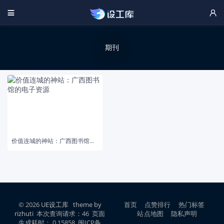


期刊
价值连城的神站：广西图书馆的电子资源
© 2026
UE设工库
theme by
首页
点赞排行
热门标签
rizhuti
本次查询请求：46 页面
站点地图
隐私声明
生成耗时： 0.15858 闽ICP备