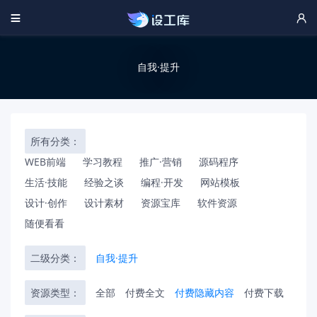


自我·提升
所有分类：
WEB前端
学习教程
推广·营销
源码程序
生活·技能
经验之谈
编程·开发
网站模板
设计·创作
设计素材
资源宝库
软件资源
随便看看
二级分类：
自我·提升
资源类型：
全部
付费全文
付费隐藏内容
付费下载