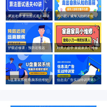
覃超老师 算法面试通关40讲
周小宽：成年人如何才能不心累
护眼必修课：预防近视远离眼疾
好男人必学 家庭家具小维修
U盘重装系统 电脑系统维护
信息流广告实战特训营第37期