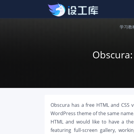
学习教
Obscura:
Obscura has a free HTML and CSS ve
WordPress theme of the same name. 
HTML and would like to have a the
featuring full-screen gallery, wor