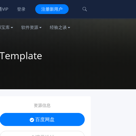
VIP
登录
注册新用户

源宝库
软件资源
经验之谈
 Template
资源信息
百度网盘
