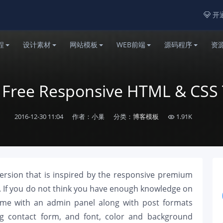
开通

程
设计素材
网站模板
WEB前端
源码程序
资
 Free Responsive HTML & CSS
2016-12-30 11:04
作者：小巢
分类：
博客模板
1.91K

rsion that is inspired by the responsive premium
If you do not think you have enough knowledge on
me with an admin panel along with post formats
king contact form, and font, color and background