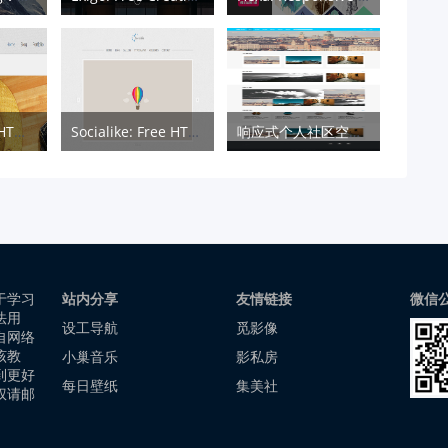
Delphic: Free HTML & CSS Minimal Template
Socialike: Free HTML & CSS Website Template
响应式个人社区空间网站
于学习
站内分享
友情链接
微信
法用
设工导航
觅影像
自网络
该教
小巢音乐
影私房
到更好
每日壁纸
集美社
权请邮