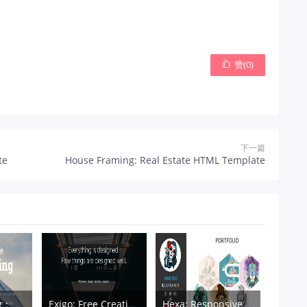
赞(
0
)

下一篇
te
House Framing: Real Estate HTML Template
Mountain King：简洁的摄影师博客Bootstrap模板
Exigo: Free Creative Portfolio HTML5 Template
Hexa: Responsive Hexagonal Portfolio HTML Template