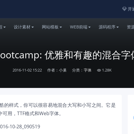
开通

程
设计素材
网站模板
WEB前端
源码程序
资
Bootcamp: 优雅和有趣的混合字
2016-11-02 15:22
作者：小巢
分类：
字体
1.28K

酷的样式，你可以很容易地混合大写和小写之间。它是
计中可用，TTF格式和Web字体。