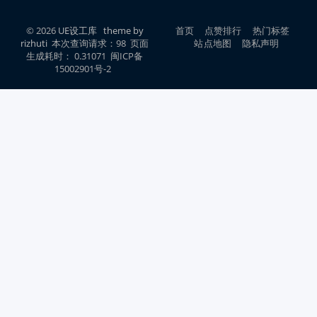
© 2026
UE设工库
theme by
首页
点赞排行
热门标签
rizhuti
本次查询请求：98 页面
站点地图
隐私声明
生成耗时： 0.31071 闽ICP备
15002901号-2